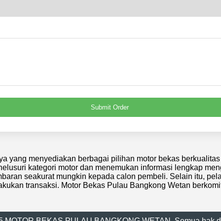
Submit Order
ya yang menyediakan berbagai pilihan motor bekas berkualit
usuri kategori motor dan menemukan informasi lengkap mengen
gambaran seakurat mungkin kepada calon pembeli. Selain itu, pe
lakukan transaksi. Motor Bekas Pulau Bangkong Wetan berkom
5 MOTOR BEKAS PULAU BANGKONG WETAN. Semua hak dil